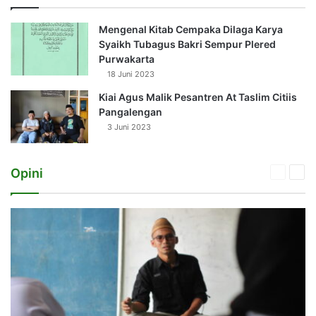
Mengenal Kitab Cempaka Dilaga Karya
Syaikh Tubagus Bakri Sempur Plered
Purwakarta
18 Juni 2023
Kiai Agus Malik Pesantren At Taslim Citiis
Pangalengan
3 Juni 2023
Opini
Previou
Nex
page
pag