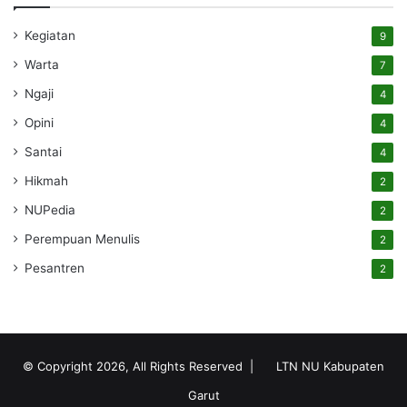
Kegiatan
9
Warta
7
Ngaji
4
Opini
4
Santai
4
Hikmah
2
NUPedia
2
Perempuan Menulis
2
Pesantren
2
© Copyright 2026, All Rights Reserved |
LTN NU Kabupaten
Garut