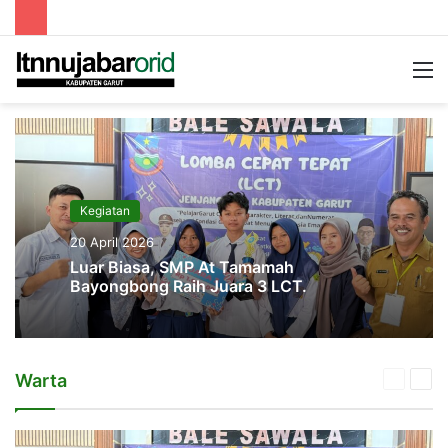
Searc
M
for
Kegiatan
20 April 2026
Luar Biasa, SMP At Tamamah
Bayongbong Raih Juara 3 LCT.
Warta
Previou
Nex
page
pag