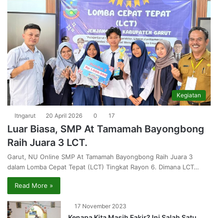
Kegiatan
ltngarut
20 April 2026
0
17
Luar Biasa, SMP At Tamamah Bayongbong
Raih Juara 3 LCT.
Garut, NU Online SMP At Tamamah Bayongbong Raih Juara 3
dalam Lomba Cepat Tepat (LCT) Tingkat Rayon 6. Dimana LCT…
Read More »
17 November 2023
Kenapa Kita Masih Fakir? Ini Salah Satu