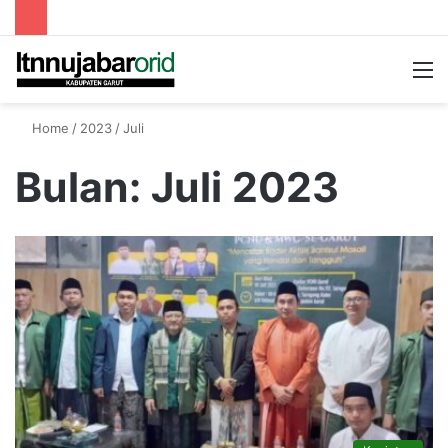
Searc
M
for
Home
/
2023
/
Juli
Bulan:
Juli 2023